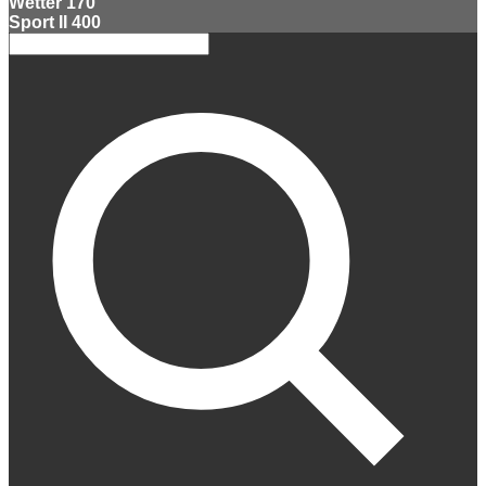
Wetter
170
Sport II
400