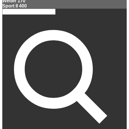
Wetter
170
Sport II
400