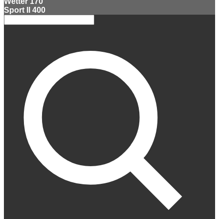
Wetter
170
Sport II
400